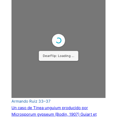
DearFlip: Loading ...
Armando Ruiz 33–37
Un caso de Tinea unguium producido por
Microsporum gypseum (Bodin, 1907) Guiart et