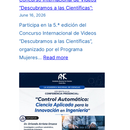
“Descubramos a las Científicas”:
June 16, 2026
Participa en la 5.ª edición del
Concurso Internacional de Videos
“Descubramos a las Científicas”,
organizado por el Programa
:
Mujeres…
Read more
Concurso
Internacional
de
Videos
“Descubramos
a
las
Científicas”: