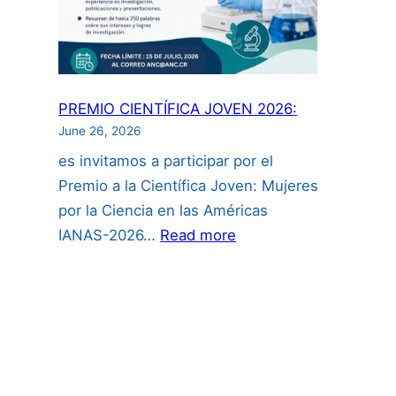
uso
de
inteligencia
artificial”:
PREMIO CIENTÍFICA JOVEN 2026:
June 26, 2026
es invitamos a participar por el
Premio a la Científica Joven: Mujeres
por la Ciencia en las Américas
:
IANAS-2026…
Read more
PREMIO
CIENTÍFICA
JOVEN
2026: