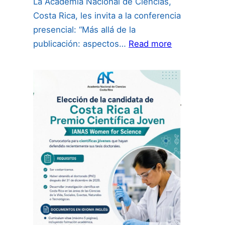
La Academia Nacional de Ciencias,
Costa Rica, les invita a la conferencia
presencial: “Más allá de la
:
publicación: aspectos…
Read more
“Más
allá
de
la
publicación:
aspectos
de
propiedad
intelectual
para
investigador
incluyendo