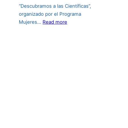
“Descubramos a las Científicas”,
organizado por el Programa
:
Mujeres…
Read more
Concurso
Internacional
de
Videos
“Descubramos
a
las
Científicas”: