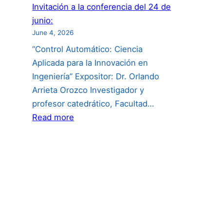
Invitación a la conferencia del 24 de
junio:
June 4, 2026
“Control Automático: Ciencia
Aplicada para la Innovación en
Ingeniería” Expositor: Dr. Orlando
Arrieta Orozco Investigador y
profesor catedrático, Facultad…
:
Read more
Invitación
a
la
conferencia
del
24
de