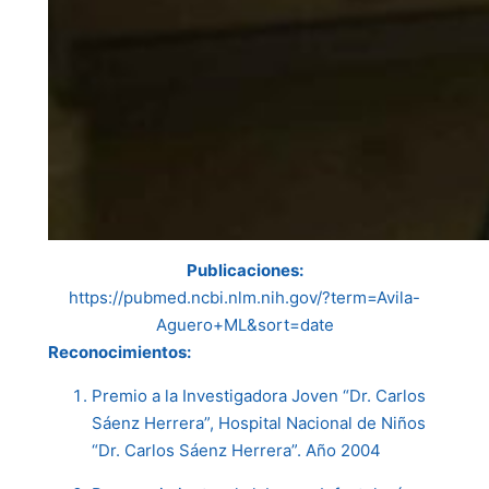
Publicaciones:
https://pubmed.ncbi.nlm.nih.gov/?term=Avila-
Aguero+ML&sort=date
Reconocimientos:
Premio a la Investigadora Joven “Dr. Carlos
Sáenz Herrera”, Hospital Nacional de Niños
“Dr. Carlos Sáenz Herrera”. Año 2004