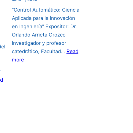
“Control Automático: Ciencia
Aplicada para la Innovación
s
en Ingeniería” Expositor: Dr.
Orlando Arrieta Orozco
Investigador y profesor
del
catedrático, Facultad…
Read
:
more
s
Invitación
r
a
d
la
conferencia
del
24
de
junio: