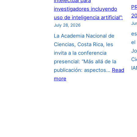
intelectual para
P
investigadores incluyendo
20
uso de inteligencia artificial”:
Ju
July 28, 2026
es
La Academia Nacional de
el
Ciencias, Costa Rica, les
Jo
invita a la conferencia
Ci
presencial: “Más allá de la
I
publicación: aspectos…
Read
:
more
“Más
allá
de
la
publicación:
aspectos