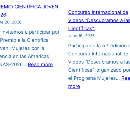
REMIO CIENTÍFICA JOVEN
Concurso Internacional de
26:
Videos “Descubramos a la
ne 26, 2026
Científicas”:
 invitamos a participar por
June 16, 2026
 Premio a la Científica
Participa en la 5.ª edición 
ven: Mujeres por la
Concurso Internacional de
encia en las Américas
Videos “Descubramos a la
:
ANAS-2026…
Read more
Científicas”, organizado po
PREMIO
el Programa Mujeres…
Rea
CIENTÍFICA
:
more
JOVEN
Concurso
2026:
Internacional
de
Videos
“Descubramos