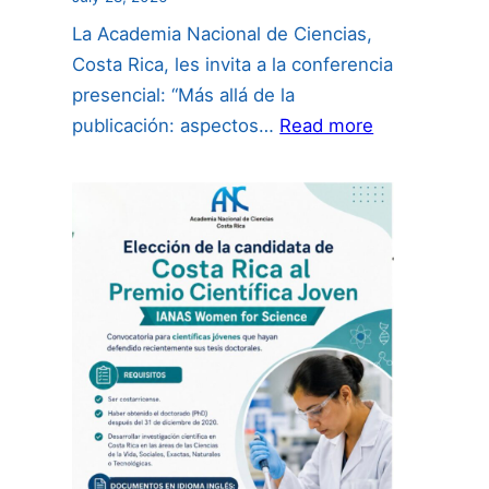
La Academia Nacional de Ciencias,
Costa Rica, les invita a la conferencia
presencial: “Más allá de la
:
publicación: aspectos…
Read more
“Más
allá
de
la
publicación:
aspectos
de
propiedad
intelectual
para
investigador