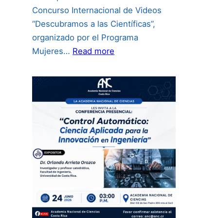
Concurso Internacional de Videos
“Descubramos a las Científicas”,
organizado por el Programa
:
Mujeres…
Read more
Concurso
Internacional
de
Videos
“Descubramos
a
las
Científicas”: