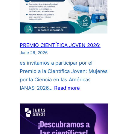
incluyendo
uso
de
inteligencia
artificial”:
PREMIO CIENTÍFICA JOVEN 2026:
June 26, 2026
es invitamos a participar por el
Premio a la Científica Joven: Mujeres
por la Ciencia en las Américas
:
IANAS-2026…
Read more
PREMIO
CIENTÍFICA
JOVEN
2026: