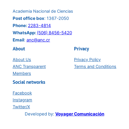
de
Academia Nacional de Ciencias
junio:
Post office box
: 1367-2050
Phone:
2283-4814
WhatsApp:
(506) 8456-5420
Email
:
anc@anc.cr
About
Privacy
About Us
Privacy Policy
ANC Transparent
Terms and Conditions
Members
Social networks
Facebook
Instagram
Twitter/X
Developed by:
Voyager Comunicación