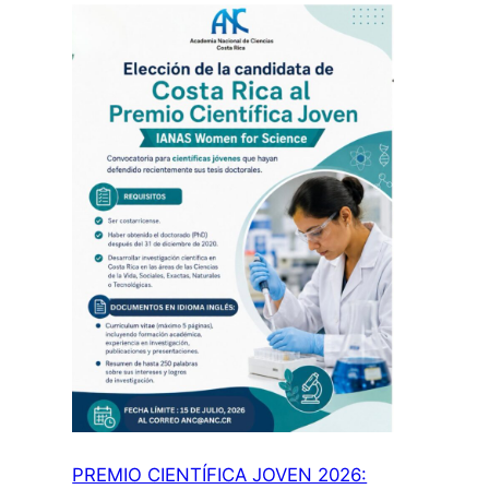
allá
de
la
publicación:
aspectos
de
propiedad
intelectual
para
investigador
incluyendo
uso
de
inteligencia
artificial”:
PREMIO CIENTÍFICA JOVEN 2026: