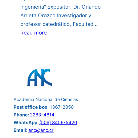
Ingeniería” Expositor: Dr. Orlando
Arrieta Orozco Investigador y
profesor catedrático, Facultad…
:
Read more
Invitación
a
la
conferencia
del
24
de
Academia Nacional de Ciencias
junio:
Post office box
: 1367-2050
Phone:
2283-4814
WhatsApp:
(506) 8456-5420
Email
:
anc@anc.cr