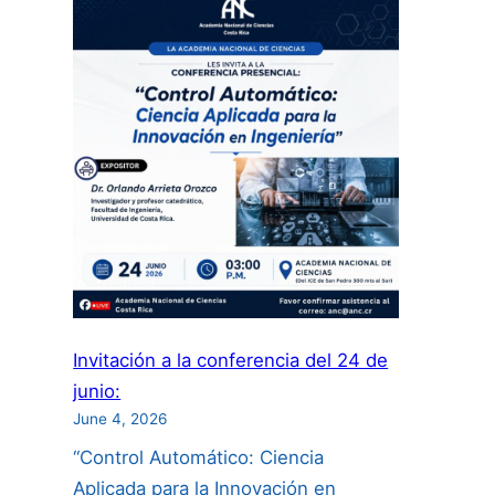
de
Videos
“Descubramos
a
las
Científicas”:
Invitación a la conferencia del 24 de
junio:
June 4, 2026
“Control Automático: Ciencia
Aplicada para la Innovación en