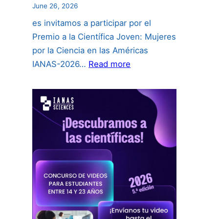
June 26, 2026
es invitamos a participar por el
Premio a la Científica Joven: Mujeres
por la Ciencia en las Américas
:
IANAS-2026…
Read more
PREMIO
CIENTÍFICA
JOVEN
2026: