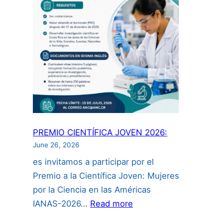
propiedad
intelectual
para
investigador
incluyendo
uso
de
inteligencia
artificial”:
PREMIO CIENTÍFICA JOVEN 2026:
June 26, 2026
es invitamos a participar por el
Premio a la Científica Joven: Mujeres
por la Ciencia en las Américas
:
IANAS-2026…
Read more
PREMIO