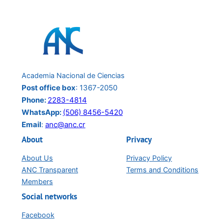
la
conferencia
del
24
de
Academia Nacional de Ciencias
junio:
Post office box
: 1367-2050
Phone:
2283-4814
WhatsApp:
(506) 8456-5420
Email
:
anc@anc.cr
About
Privacy
About Us
Privacy Policy
ANC Transparent
Terms and Conditions
Members
Social networks
Facebook