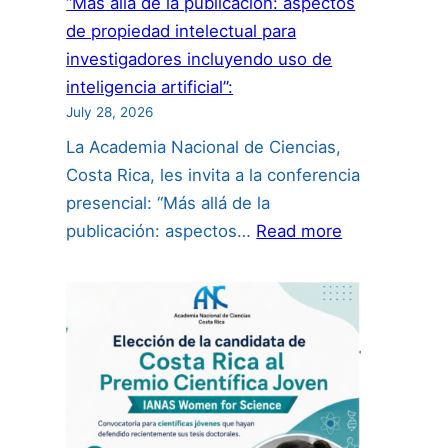
“Más allá de la publicación: aspectos
de propiedad intelectual para
investigadores incluyendo uso de
inteligencia artificial”:
July 28, 2026
La Academia Nacional de Ciencias,
Costa Rica, les invita a la conferencia
presencial: “Más allá de la
:
publicación: aspectos…
Read more
“Más
allá
de
la
publicación:
aspectos
de