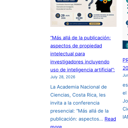
“Más allá de la publicación:
aspectos de propiedad
intelectual para
P
investigadores incluyendo
20
uso de inteligencia artificial”:
Ju
July 28, 2026
es
La Academia Nacional de
el
Ciencias, Costa Rica, les
Jo
invita a la conferencia
Ci
presencial: “Más allá de la
I
publicación: aspectos…
Read
:
more