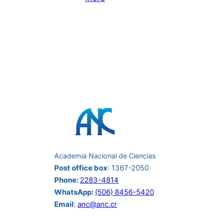
“Más
allá
de
la
publicación:
aspectos
de
propiedad
intelectual
para
investigadores
Academia Nacional de Ciencias
incluyendo
Post office box
: 1367-2050
uso
Phone:
2283-4814
de
WhatsApp:
(506) 8456-5420
inteligencia
Email
:
anc@anc.cr
artificial”: