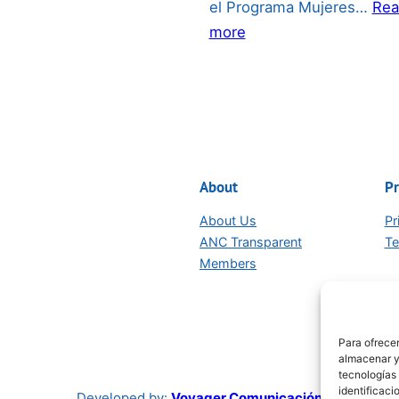
el Programa Mujeres…
Rea
CIENTÍFICA
:
more
JOVEN
Concurso
2026:
Internacional
de
Videos
“Descubramos
a
About
Pr
las
About Us
Pr
Científicas”:
ANC Transparent
Te
Members
Para ofrecer
almacenar y/
tecnologías
identificaci
Developed by:
Voyager Comunicación