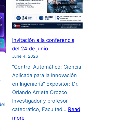
Invitación a la conferencia
del 24 de junio:
June 4, 2026
“Control Automático: Ciencia
Aplicada para la Innovación
s
en Ingeniería” Expositor: Dr.
Orlando Arrieta Orozco
Investigador y profesor
del
catedrático, Facultad…
Read
:
more
s
Invitación
r
a