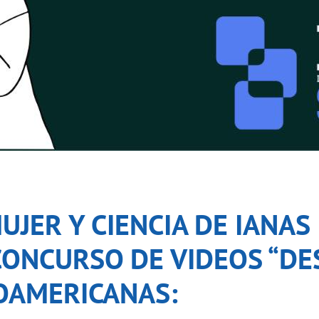
JER Y CIENCIA DE IANAS 
 CONCURSO DE VIDEOS “D
NOAMERICANAS: