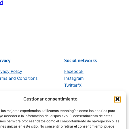
d
la
conferencia
del
24
de
junio:
ivacy
Social networks
ivacy Policy
Facebook
rms and Conditions
Instagram
Twitter/X
Gestionar consentimiento
 las mejores experiencias, utilizamos tecnologías como las cookies para
o acceder a la información del dispositivo. El consentimiento de estas
 nos permitirá procesar datos como el comportamiento de navegación o las
ones únicas en este sitio. No consentir o retirar el consentimiento, puede