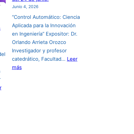
Junio 4, 2026
“Control Automático: Ciencia
Aplicada para la Innovación
s
en Ingeniería” Expositor: Dr.
Orlando Arrieta Orozco
Investigador y profesor
del
catedrático, Facultad…
Leer
:
más
s
Invitación
r
a
r
la
conferencia
del
24
de
junio: