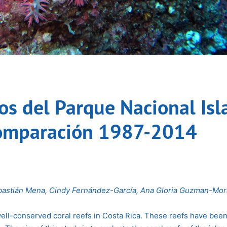
os del Parque Nacional Isla
 comparación 1987-2014
bastián Mena, Cindy Fernández-García, Ana Gloria Guzman-Mor
well-conserved coral reefs in Costa Rica. These reefs have been