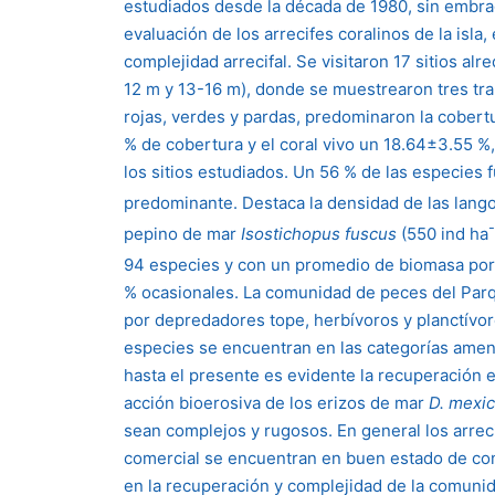
estudiados desde la década de 1980, sin embrago
evaluación de los arrecifes coralinos de la isl
complejidad arrecifal. Se visitaron 17 sitios al
12 m y 13-16 m), donde se muestrearon tres tr
rojas, verdes y pardas, predominaron la cobert
% de cobertura y el coral vivo un 18.64±3.55 %
los sitios estudiados. Un 56 % de las especie
predominante. Destaca la densidad de las lang
-
pepino de mar
Isostichopus fuscus
(550 ind ha
94 especies y con un promedio de biomasa por 
% ocasionales. La comunidad de peces del Parq
por depredadores tope, herbívoros y planctívor
especies se encuentran en las categorías amen
hasta el presente es evidente la recuperación en
acción bioerosiva de los erizos de mar
D. mexi
sean complejos y rugosos. En general los arrec
comercial se encuentran en buen estado de cons
en la recuperación y complejidad de la comunida