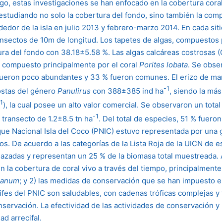
, estas investigaciones se han enfocado en la cobertura corali
a, estudiando no solo la cobertura del fondo, sino también la co
rededor de la isla en julio 2013 y febrero-marzo 2014. En cada sit
ansectos de 10m de longitud. Los tapetes de algas, compuestos
ura del fondo con 38.18±5.58 %. Las algas calcáreas costrosas 
, compuesto principalmente por el coral
Porites lobata
. Se obse
s fueron poco abundantes y 33 % fueron comunes. El erizo de m
-1
ostas del género
Panulirus
con 388±385 ind ha
, siendo la más
1
), la cual posee un alto valor comercial. Se observaron un tota
-1
transecto de 1.2±8.5 tn ha
. Del total de especies, 51 % fuer
ue Nacional Isla del Coco (PNIC) estuvo representada por una 
os. De acuerdo a las categorías de la Lista Roja de la UICN de
azadas y representan un 25 % de la biomasa total muestreada. 
 la cobertura de coral vivo a través del tiempo, principalmente 
canum
; y 2) las medidas de conservación que se han impuesto en 
ifes del PNIC son saludables, con cadenas tróficas complejas y 
ervación. La efectividad de las actividades de conservación y 
d arrecifal.