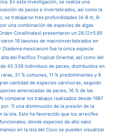
na. En esta investigación, se realiza una
mposición de peces e invertebrados, así como la
io, se trabajaron tres profundidades (4-8 m, 9-
 por una combinación de especies de algas
(Orden Corallinales) presentaron un 28.12±5.85
rvaron 18 taxones de macroinvertebrados en
ar
Diadema mexicanum
fue la única especie
 alta del Pacífico Tropical Oriental, así como del
l de 45 338 individuos de peces, distribuidos en
on raras, 31 % comunes, 11 % predominantes y 8
gran cantidad de especies carnívoras, seguido
 especies amenazadas de peces, 16 % de las
Al comparar los trabajos realizados desde 1987
por: 1) una disminución de la presión de la
la isla. Esto ha favorecido que los arrecifes
funcionales; donde especies de alto valor
manejo en la Isla del Coco se pueden visualizar