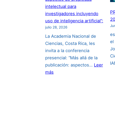
intelectual para
P
investigadores incluyendo
20
uso de inteligencia artificial”:
Ju
julio 28, 2026
es
La Academia Nacional de
el
Ciencias, Costa Rica, les
Jo
invita a la conferencia
Ci
presencial: “Más allá de la
I
publicación: aspectos…
Leer
:
más
“Más
allá
de
la
publicación:
aspectos