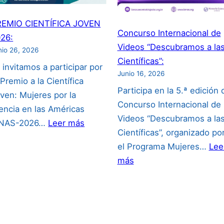
REMIO CIENTÍFICA JOVEN
Concurso Internacional de
26:
Videos “Descubramos a la
nio 26, 2026
Científicas”:
 invitamos a participar por
Junio 16, 2026
 Premio a la Científica
Participa en la 5.ª edición 
ven: Mujeres por la
Concurso Internacional de
encia en las Américas
Videos “Descubramos a la
:
ANAS-2026…
Leer más
Científicas”, organizado po
PREMIO
el Programa Mujeres…
Lee
CIENTÍFICA
:
más
JOVEN
Concurso
2026:
Internacional
de
Videos