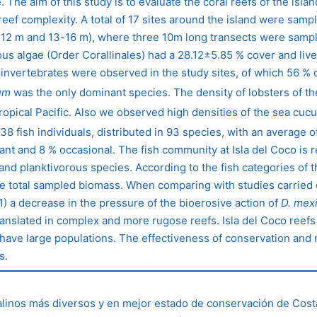
The aim of this study is to evaluate the coral reefs of the islan
 reef complexity. A total of 17 sites around the island were sam
9-12 m and 13-16 m), where three 10m long transects were samp
us algae (Order Corallinales) had a 28.12±5.85 % cover and liv
croinvertebrates were observed in the study sites, of which 56 
um
was the only dominant species. The density of lobsters of t
Tropical Pacific. Also we observed high densities of the sea cu
 fish individuals, distributed in 93 species, with an average of
and 8 % occasional. The fish community at Isla del Coco is r
and planktivorous species. According to the fish categories of t
e total sampled biomass. When comparing with studies carried o
 1) a decrease in the pressure of the bioerosive action of
D. mex
anslated in complex and more rugose reefs. Isla del Coco reefs
ave large populations. The effectiveness of conservation and m
s.
ralinos más diversos y en mejor estado de conservación de Cost