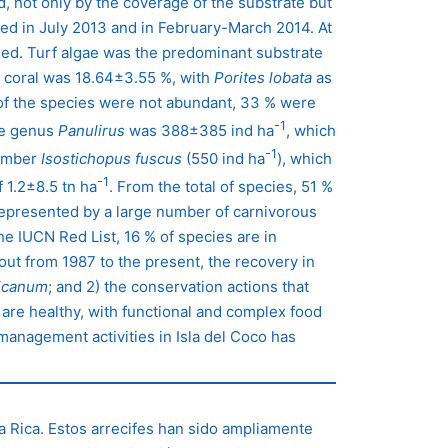
d, not only by the coverage of the substrate but
pled in July 2013 and in February-March 2014. At
led. Turf algae was the predominant substrate
e coral was 18.64±3.55 %, with
Porites lobata
as
% of the species were not abundant, 33 % were
-1
he genus
Panulirus
was 388±385 ind ha
, which
-1
cumber
Isostichopus fuscus
(550 ind ha
), which
-1
 1.2±8.5 tn ha
. From the total of species, 51 %
epresented by a large number of carnivorous
he IUCN Red List, 16 % of species are in
ut from 1987 to the present, the recovery in
icanum
; and 2) the conservation actions that
 are healthy, with functional and complex food
anagement activities in Isla del Coco has
a Rica. Estos arrecifes han sido ampliamente