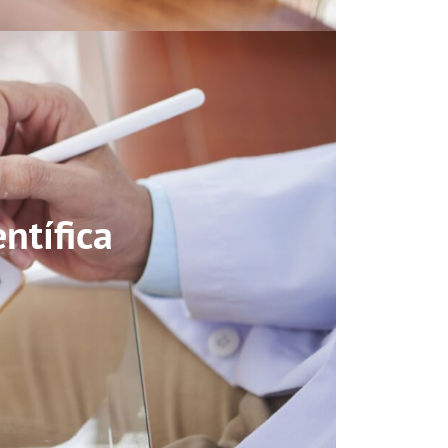
ntífica