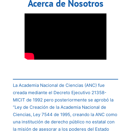
Acerca de Nosotros
La Academia Nacional de Ciencias (ANC) fue
creada mediante el Decreto Ejecutivo 21358-
MICIT de 1992 pero posteriormente se aprobó la
“Ley de Creación de la Academia Nacional de
Ciencias, Ley 7544 de 1995, creando la ANC como
una institución de derecho público no estatal con
la misión de asesorar a los poderes del Estado