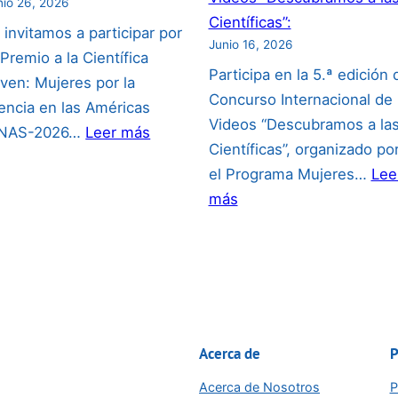
nio 26, 2026
Científicas”:
 invitamos a participar por
Junio 16, 2026
 Premio a la Científica
Participa en la 5.ª edición 
ven: Mujeres por la
Concurso Internacional de
encia en las Américas
Videos “Descubramos a la
:
ANAS-2026…
Leer más
Científicas”, organizado po
PREMIO
el Programa Mujeres…
Lee
CIENTÍFICA
:
más
JOVEN
Concurso
2026:
Internacional
de
Videos
“Descubramos
a
Acerca de
P
las
Acerca de Nosotros
P
Científicas”: