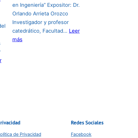
en Ingeniería” Expositor: Dr.
Orlando Arrieta Orozco
Investigador y profesor
del
catedrático, Facultad…
Leer
:
más
s
Invitación
r
a
r
la
conferencia
del
24
de
junio:
rivacidad
Redes Sociales
olítica de Privacidad
Facebook