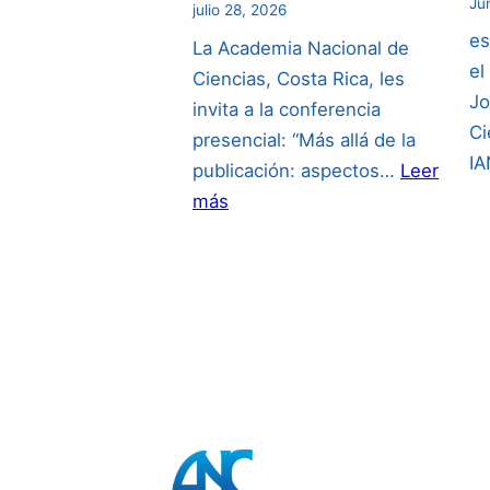
Ju
julio 28, 2026
es
La Academia Nacional de
el
Ciencias, Costa Rica, les
Jo
invita a la conferencia
Ci
presencial: “Más allá de la
I
publicación: aspectos…
Leer
:
más
“Más
allá
de
la
publicación:
aspectos
de
propiedad
intelectual