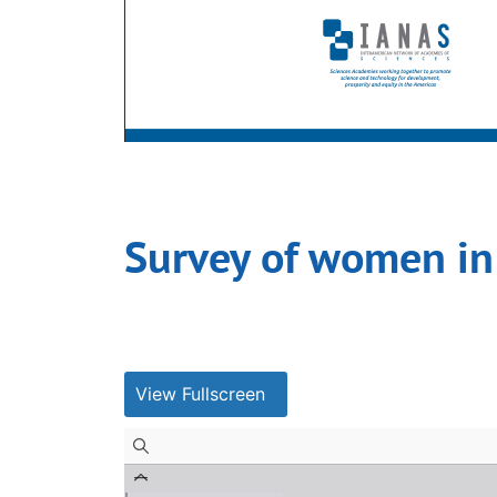
Survey of women in
View Fullscreen