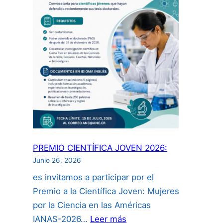
de
propiedad
intelectual
para
investigadores
incluyendo
uso
de
inteligencia
artificial”:
PREMIO CIENTÍFICA JOVEN 2026:
Junio 26, 2026
es invitamos a participar por el
Premio a la Científica Joven: Mujeres
por la Ciencia en las Américas
:
IANAS-2026…
Leer más