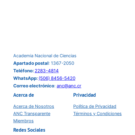
a
la
conferencia
del
24
de
Academia Nacional de Ciencias
junio:
Apartado postal
: 1367-2050
Teléfono:
2283-4814
WhatsApp:
(506) 8456-5420
Correo electrónico
:
anc@anc.cr
Acerca de
Privacidad
Acerca de Nosotros
Política de Privacidad
ANC Transparente
Términos y Condiciones
Miembros
Redes Sociales