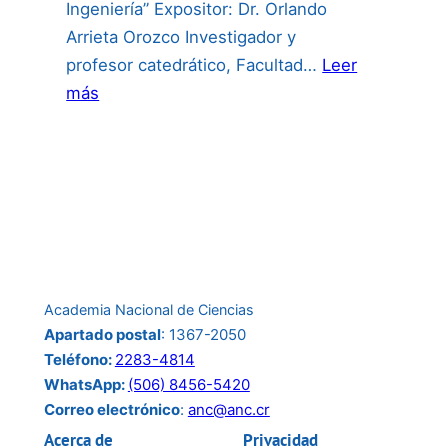
Ingeniería” Expositor: Dr. Orlando
Arrieta Orozco Investigador y
profesor catedrático, Facultad…
Leer
:
más
Invitación
a
la
conferencia
del
24
de
Academia Nacional de Ciencias
junio:
Apartado postal
: 1367-2050
Teléfono:
2283-4814
WhatsApp:
(506) 8456-5420
Correo electrónico
:
anc@anc.cr
Acerca de
Privacidad