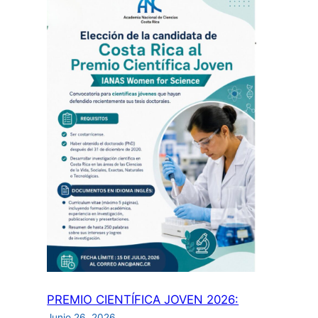
de
la
publicación:
aspectos
de
propiedad
intelectual
para
investigadores
incluyendo
uso
de
inteligencia
artificial”:
PREMIO CIENTÍFICA JOVEN 2026:
Junio 26, 2026