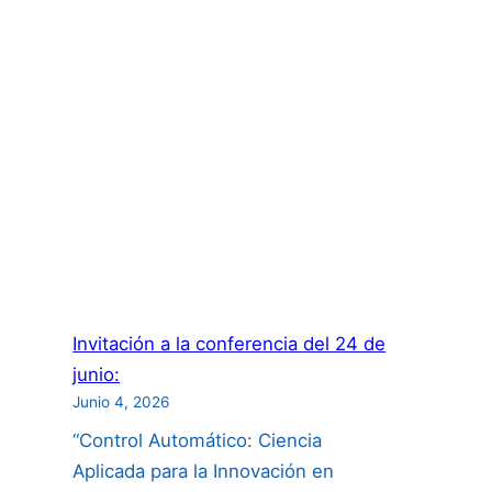
de
Videos
“Descubramos
a
las
Científicas”:
Invitación a la conferencia del 24 de
junio:
Junio 4, 2026
“Control Automático: Ciencia
Aplicada para la Innovación en