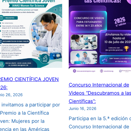
REMIO CIENTÍFICA JOVEN
Concurso Internacional de
26:
Videos “Descubramos a la
nio 26, 2026
Científicas”:
 invitamos a participar por
Junio 16, 2026
 Premio a la Científica
Participa en la 5.ª edición 
ven: Mujeres por la
Concurso Internacional de
encia en las Américas