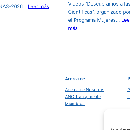
Videos “Descubramos a la
:
ANAS-2026…
Leer más
Científicas”, organizado po
PREMIO
el Programa Mujeres…
Lee
CIENTÍFICA
:
más
JOVEN
Concurso
2026:
Internacional
de
Videos
“Descubramos
a
Acerca de
P
las
Acerca de Nosotros
P
Científicas”:
ANC Transparente
T
Miembros
Para ofrecer