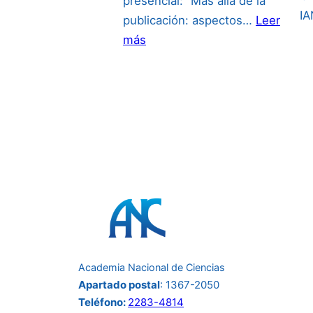
presencial: “Más allá de la
I
publicación: aspectos…
Leer
:
más
“Más
allá
de
la
publicación:
aspectos
de
propiedad
intelectual
para
investigadores
Academia Nacional de Ciencias
incluyendo
Apartado postal
: 1367-2050
uso
Teléfono:
2283-4814
de