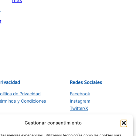
más
s
Invitación
r
a
r
la
conferencia
del
24
de
junio:
rivacidad
Redes Sociales
olítica de Privacidad
Facebook
érminos y Condiciones
Instagram
Twitter/X
Gestionar consentimiento
 las mejores experiencias, utilizamos tecnologías como las cookies para