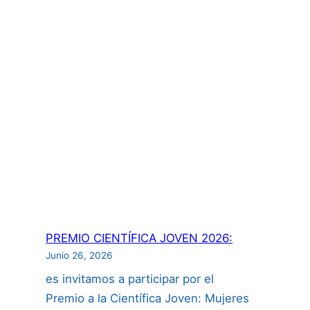
aspectos
de
propiedad
intelectual
para
investigadores
incluyendo
uso
de
inteligencia
artificial”:
PREMIO CIENTÍFICA JOVEN 2026:
Junio 26, 2026
es invitamos a participar por el
Premio a la Científica Joven: Mujeres