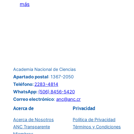
:
más
Invitación
a
la
conferencia
del
24
de
Academia Nacional de Ciencias
junio:
Apartado postal
: 1367-2050
Teléfono:
2283-4814
WhatsApp:
(506) 8456-5420
Correo electrónico
:
anc@anc.cr
Acerca de
Privacidad
Acerca de Nosotros
Política de Privacidad
ANC Transparente
Términos y Condiciones
Miembros