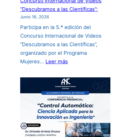
Concurso Internacional de Videos
“Descubramos a las Científicas”:
Junio 16, 2026
Participa en la 5.ª edición del
Concurso Internacional de Videos
“Descubramos a las Científicas”,
organizado por el Programa
:
Mujeres…
Leer más
Concurso
Internacional
de
Videos
“Descubramos
a
las
Científicas”: