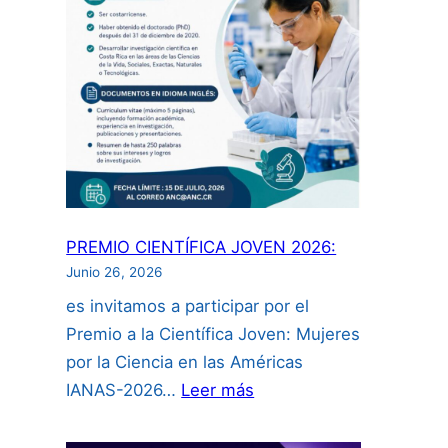
intelectual
para
investigadores
incluyendo
uso
de
inteligencia
artificial”:
PREMIO CIENTÍFICA JOVEN 2026:
Junio 26, 2026
es invitamos a participar por el
Premio a la Científica Joven: Mujeres
por la Ciencia en las Américas
:
IANAS-2026…
Leer más
PREMIO
CIENTÍFICA