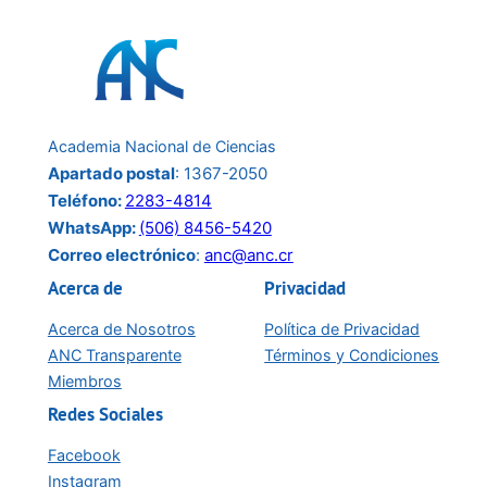
la
conferencia
del
24
de
Academia Nacional de Ciencias
junio:
Apartado postal
: 1367-2050
Teléfono:
2283-4814
WhatsApp:
(506) 8456-5420
Correo electrónico
:
anc@anc.cr
Acerca de
Privacidad
Acerca de Nosotros
Política de Privacidad
ANC Transparente
Términos y Condiciones
Miembros
Redes Sociales
Facebook
Instagram