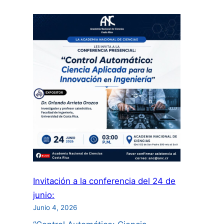
Concurso
Internacional
de
Videos
“Descubramos
a
las
Científicas”:
Invitación a la conferencia del 24 de
junio:
Junio 4, 2026