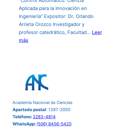
“Control Automático: Ciencia
Aplicada para la Innovación en
Ingeniería” Expositor: Dr. Orlando
Arrieta Orozco Investigador y
profesor catedrático, Facultad…
Leer
:
más
Invitación
a
la
conferencia
del
24
de
Academia Nacional de Ciencias
junio:
Apartado postal
: 1367-2050
Teléfono:
2283-4814
WhatsApp:
(506) 8456-5420