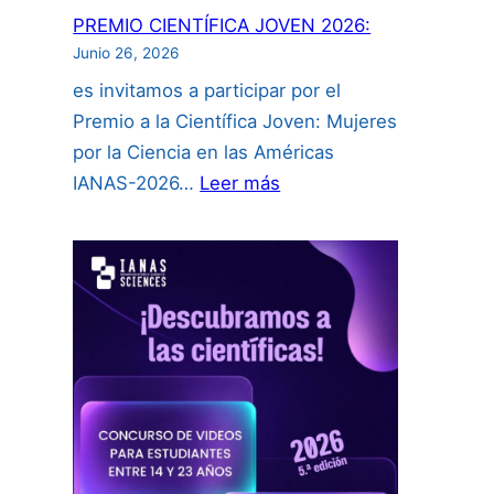
PREMIO CIENTÍFICA JOVEN 2026:
Junio 26, 2026
es invitamos a participar por el
Premio a la Científica Joven: Mujeres
por la Ciencia en las Américas
:
IANAS-2026…
Leer más
PREMIO
CIENTÍFICA
JOVEN
2026: