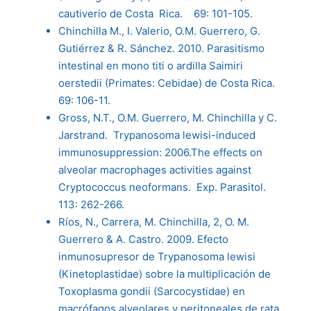
cautiverio de Costa Rica. 69: 101-105.
Chinchilla M., I. Valerio, O.M. Guerrero, G.
Gutiérrez & R. Sánchez. 2010. Parasitismo
intestinal en mono titi o ardilla Saimiri
oerstedii (Primates: Cebidae) de Costa Rica.
69: 106-11.
Gross, N.T., O.M. Guerrero, M. Chinchilla y C.
Jarstrand. Trypanosoma lewisi-induced
immunosuppression: 2006.The effects on
alveolar macrophages activities against
Cryptococcus neoformans. Exp. Parasitol.
113: 262-266.
Ríos, N., Carrera, M. Chinchilla, 2, O. M.
Guerrero & A. Castro. 2009. Efecto
inmunosupresor de Trypanosoma lewisi
(Kinetoplastidae) sobre la multiplicación de
Toxoplasma gondii (Sarcocystidae) en
macrófagos alveolares y peritoneales de rata