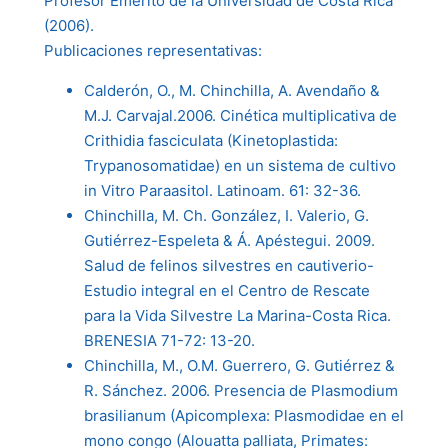
Profesor Emérito de la Universidad de Costa Rica
(2006).
Publicaciones representativas:
Calderón, O., M. Chinchilla, A. Avendaño &
M.J. Carvajal.2006. Cinética multiplicativa de
Crithidia fasciculata (Kinetoplastida:
Trypanosomatidae) en un sistema de cultivo
in Vitro Paraasitol. Latinoam. 61: 32-36.
Chinchilla, M. Ch. González, I. Valerio, G.
Gutiérrez-Espeleta & Á. Apéstegui. 2009.
Salud de felinos silvestres en cautiverio-
Estudio integral en el Centro de Rescate
para la Vida Silvestre La Marina-Costa Rica.
BRENESIA 71-72: 13-20.
Chinchilla, M., O.M. Guerrero, G. Gutiérrez &
R. Sánchez. 2006. Presencia de Plasmodium
brasilianum (Apicomplexa: Plasmodidae en el
mono congo (Alouatta palliata, Primates: