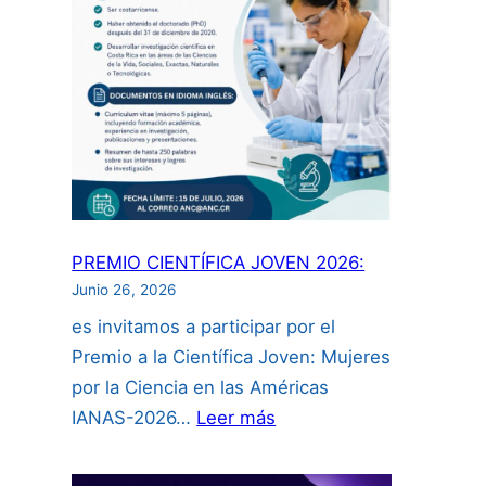
intelectual
para
investigadores
incluyendo
uso
de
inteligencia
artificial”:
PREMIO CIENTÍFICA JOVEN 2026:
Junio 26, 2026
es invitamos a participar por el
Premio a la Científica Joven: Mujeres
por la Ciencia en las Américas
:
IANAS-2026…
Leer más
PREMIO
CIENTÍFICA