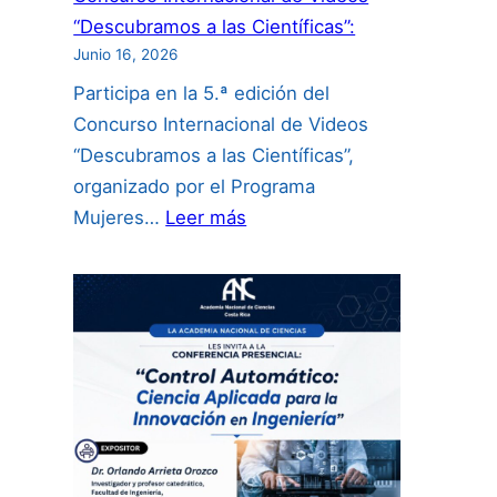
“Descubramos a las Científicas”:
Junio 16, 2026
Participa en la 5.ª edición del
Concurso Internacional de Videos
“Descubramos a las Científicas”,
organizado por el Programa
:
Mujeres…
Leer más
Concurso
Internacional
de
Videos
“Descubramos
a
las
Científicas”: