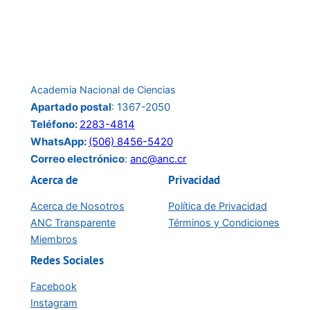
conferencia
del
24
de
Academia Nacional de Ciencias
junio:
Apartado postal
: 1367-2050
Teléfono:
2283-4814
WhatsApp:
(506) 8456-5420
Correo electrónico
:
anc@anc.cr
Acerca de
Privacidad
Acerca de Nosotros
Política de Privacidad
ANC Transparente
Términos y Condiciones
Miembros
Redes Sociales
Facebook
Instagram