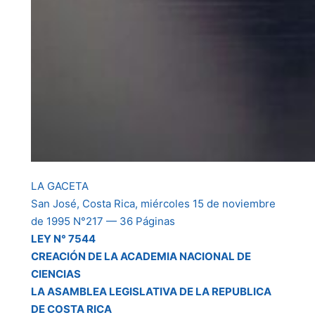
LA GACETA
San José, Costa Rica, miércoles 15 de noviembre
de 1995 N°217 — 36 Páginas
LEY N° 7544
CREACIÓN DE LA ACADEMIA NACIONAL DE
CIENCIAS
LA ASAMBLEA LEGISLATIVA DE LA REPUBLICA
DE COSTA RICA