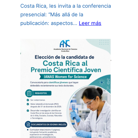
Costa Rica, les invita a la conferencia
presencial: “Más allá de la
:
publicación: aspectos…
Leer más
“Más
allá
de
la
publicación:
aspectos
de
propiedad
intelectual
para
investigadores
incluyendo
uso