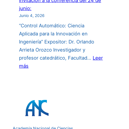
Invitación a la conferencia del 24 de
junio:
Junio 4, 2026
“Control Automático: Ciencia
Aplicada para la Innovación en
Ingeniería” Expositor: Dr. Orlando
Arrieta Orozco Investigador y
profesor catedrático, Facultad…
Leer
:
más
Invitación
a
la
conferencia
del
24
de
Academia Nacional de Ciencias