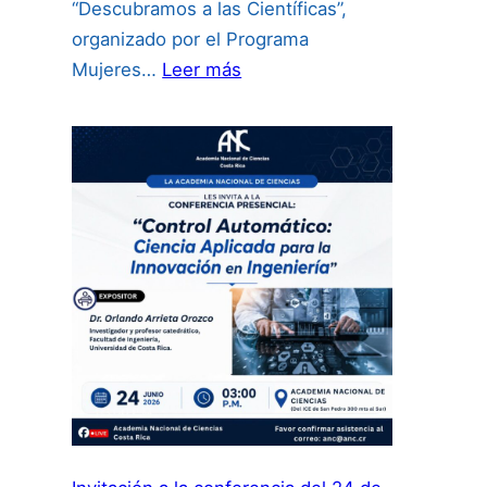
“Descubramos a las Científicas”,
organizado por el Programa
:
Mujeres…
Leer más
Concurso
Internacional
de
Videos
“Descubramos
a
las
Científicas”: