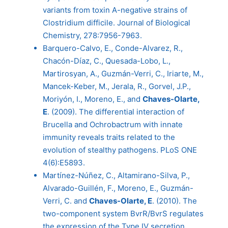
variants from toxin A-negative strains of
Clostridium difficile. Journal of Biological
Chemistry, 278:7956-7963.
Barquero-Calvo, E., Conde-Alvarez, R.,
Chacón-Díaz, C., Quesada-Lobo, L.,
Martirosyan, A., Guzmán-Verri, C., Iriarte, M.,
Mancek-Keber, M., Jerala, R., Gorvel, J.P.,
Moriyón, I., Moreno, E., and
Chaves-Olarte,
E
. (2009). The differential interaction of
Brucella and Ochrobactrum with innate
immunity reveals traits related to the
evolution of stealthy pathogens. PLoS ONE
4(6):E5893.
Martínez-Núñez, C., Altamirano-Silva, P.,
Alvarado-Guillén, F., Moreno, E., Guzmán-
Verri, C. and
Chaves-Olarte, E
. (2010). The
two-component system BvrR/BvrS regulates
the expression of the Type IV secretion