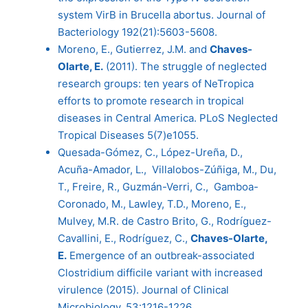
system VirB in Brucella abortus. Journal of
Bacteriology 192(21):5603-5608.
Moreno, E., Gutierrez, J.M. and
Chaves-
Olarte, E.
(2011). The struggle of neglected
research groups: ten years of NeTropica
efforts to promote research in tropical
diseases in Central America. PLoS Neglected
Tropical Diseases 5(7)e1055.
Quesada-Gómez, C., López-Ureña, D.,
Acuña-Amador, L., Villalobos-Zúñiga, M., Du,
T., Freire, R., Guzmán-Verri, C., Gamboa-
Coronado, M., Lawley, T.D., Moreno, E.,
Mulvey, M.R. de Castro Brito, G., Rodríguez-
Cavallini, E., Rodríguez, C.,
Chaves-Olarte,
E.
Emergence of an outbreak-associated
Clostridium difficile variant with increased
virulence (2015). Journal of Clinical
Microbiology, 53:1216-1226.