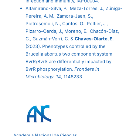
Infection and Immunity, IAI-00004.
Altamirano-Silva, P., Meza-Torres, J., Zúñiga-
Pereira, A. M., Zamora-Jaen, S.,
Pietrosemoli, N., Cantos, G., Peltier, J.,
Pizarro-Cerda, J., Moreno, E., Chacón-Díaz,
C., Guzmán-Verri, C. &
Chaves-Olarte, E.
(2023). Phenotypes controlled by the
Brucella abortus two component system
BvrR/BvrS are differentially impacted by
BvrR phosphorylation.
Frontiers in
Microbiology
,
14
, 1148233.
Academia Nacional de Ciencias