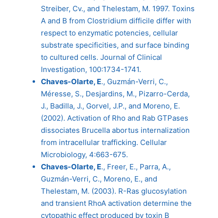
Streiber, Cv., and Thelestam, M. 1997. Toxins
A and B from Clostridium difficile differ with
respect to enzymatic potencies, cellular
substrate specificities, and surface binding
to cultured cells. Journal of Clinical
Investigation, 100:1734-1741.
Chaves-Olarte, E
., Guzmán-Verri, C.,
Méresse, S., Desjardins, M., Pizarro-Cerda,
J., Badilla, J., Gorvel, J.P., and Moreno, E.
(2002). Activation of Rho and Rab GTPases
dissociates Brucella abortus internalization
from intracellular trafficking. Cellular
Microbiology, 4:663-675.
Chaves-Olarte, E
., Freer, E., Parra, A.,
Guzmán-Verri, C., Moreno, E., and
Thelestam, M. (2003). R-Ras glucosylation
and transient RhoA activation determine the
cytopathic effect produced by toxin B