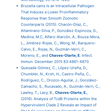
Brucella canis Is an Intracellular Pathogen
That Induces a Lower Proinflammatory
Response than Smooth Zoonotic
Counterparts (2015). Chacón-Díaz, C.,
Altamirano-Silva, P., González-Espinoza, G.,
Medina, M.C, Alfaro-Alarcón, A., Bouza-Mora,
L., Jiménez-Rojas, C., Wong, M., Barquero-
Calvo, E., Rojas, N., Guzmán-Verri, C.,
Moreno, E., and
Chaves-Olarte, E
. Infect.
Immun. December 2015 83:4861-4870
Quesada-Gómez, C., López-Ureña, D.,
Chumbler, N., Kroh, H., Castro-Peña, C.,
Rodríguez, C., Orozco-Aguilar, J., González-
Camacho, S., Rucavado, A., Guzmán-Verri, C.,
Lawley, T., Lacy, B.,
Chaves-Olarte, E.
,
(2016). Analysis of TcdB Proteins within the
Hypervirulent Clade 2 Reveals an Impact of