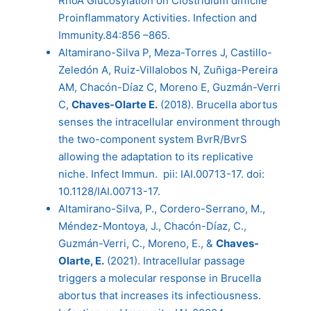
RhoA Glucosylation on Clostridium difficile
Proinflammatory Activities. Infection and
Immunity.84:856 –865.
Altamirano-Silva P, Meza-Torres J, Castillo-
Zeledón A, Ruiz-Villalobos N, Zuñiga-Pereira
AM, Chacón-Díaz C, Moreno E, Guzmán-Verri
C,
Chaves-Olarte E.
(2018). Brucella abortus
senses the intracellular environment through
the two-component system BvrR/BvrS
allowing the adaptation to its replicative
niche. Infect Immun. pii: IAI.00713-17. doi:
10.1128/IAI.00713-17.
Altamirano-Silva, P., Cordero-Serrano, M.,
Méndez-Montoya, J., Chacón-Díaz, C.,
Guzmán-Verri, C., Moreno, E., &
Chaves-
Olarte, E.
(2021). Intracellular passage
triggers a molecular response in Brucella
abortus that increases its infectiousness.