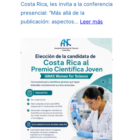
Costa Rica, les invita a la conferencia
presencial: “Más allá de la
:
publicación: aspectos…
Leer más
“Más
allá
de
la
publicación:
aspectos
de
propiedad
intelectual
para
investigadores
incluyendo
uso