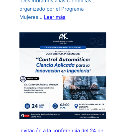
“Descubramos a las Científicas”,
organizado por el Programa
:
Mujeres…
Leer más
Concurso
Internacional
de
Videos
“Descubramos
a
las
Científicas”:
Invitación a la conferencia del 24 de