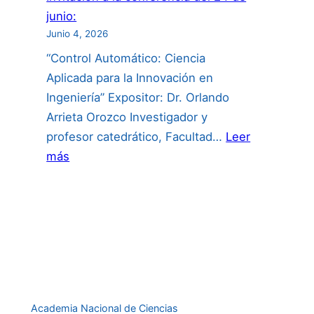
junio:
Junio 4, 2026
“Control Automático: Ciencia
Aplicada para la Innovación en
Ingeniería” Expositor: Dr. Orlando
Arrieta Orozco Investigador y
profesor catedrático, Facultad…
Leer
:
más
Invitación
a
la
conferencia
del
24
de
Academia Nacional de Ciencias
junio: