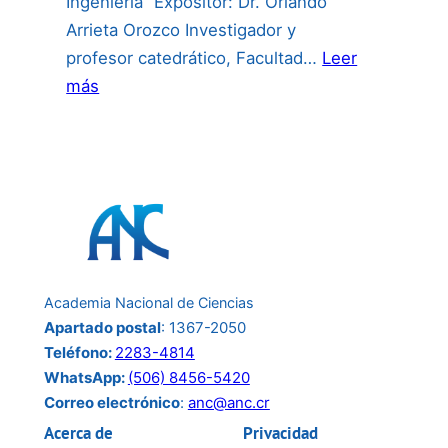
Ingeniería” Expositor: Dr. Orlando
Arrieta Orozco Investigador y
profesor catedrático, Facultad…
Leer
:
más
Invitación
a
la
conferencia
del
24
de
Academia Nacional de Ciencias
junio:
Apartado postal
: 1367-2050
Teléfono:
2283-4814
WhatsApp:
(506) 8456-5420
Correo electrónico
:
anc@anc.cr
Acerca de
Privacidad