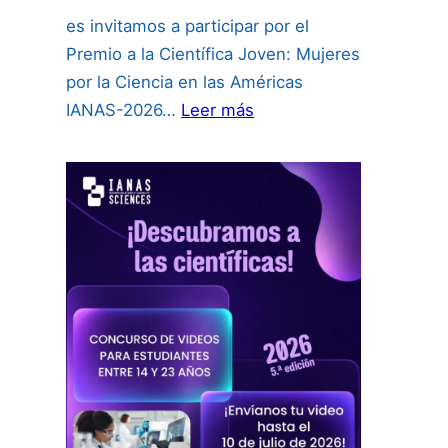
es invitamos a participar por el
Premio a la Científica Joven: Mujeres
por la Ciencia en las Américas
:
IANAS-2026…
Leer más
PREMIO
CIENTÍFICA
JOVEN
2026: