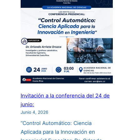
de
Videos
“Descubramos
a
las
Científicas”:
Invitación a la conferencia del 24 de
junio:
Junio 4, 2026
“Control Automático: Ciencia
Aplicada para la Innovación en