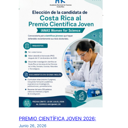
de
la
publicación:
aspectos
de
propiedad
intelectual
para
investigadores
incluyendo
uso
de
inteligencia
artificial”:
PREMIO CIENTÍFICA JOVEN 2026:
Junio 26, 2026