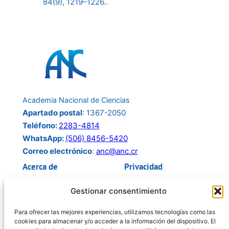
84(9), 1219–1226..
Academia Nacional de Ciencias
Apartado postal
: 1367-2050
Teléfono:
2283-4814
WhatsApp:
(506) 8456-5420
Correo electrónico
:
anc@anc.cr
Acerca de
Privacidad
Acerca de Nosotros
Política de Privacidad
Gestionar consentimiento
ANC Transparente
Términos y Condiciones
Miembros
Para ofrecer las mejores experiencias, utilizamos tecnologías como las
cookies para almacenar y/o acceder a la información del dispositivo. El
Redes Sociales