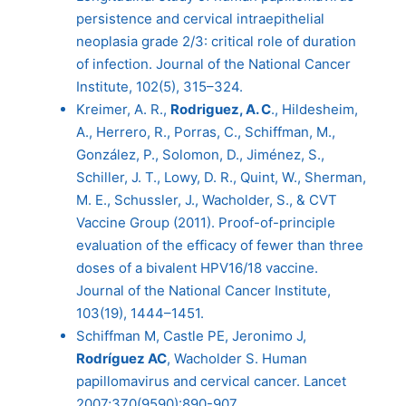
persistence and cervical intraepithelial
neoplasia grade 2/3: critical role of duration
of infection. Journal of the National Cancer
Institute, 102(5), 315–324.
Kreimer, A. R.,
Rodriguez, A. C
., Hildesheim,
A., Herrero, R., Porras, C., Schiffman, M.,
González, P., Solomon, D., Jiménez, S.,
Schiller, J. T., Lowy, D. R., Quint, W., Sherman,
M. E., Schussler, J., Wacholder, S., & CVT
Vaccine Group (2011). Proof-of-principle
evaluation of the efficacy of fewer than three
doses of a bivalent HPV16/18 vaccine.
Journal of the National Cancer Institute,
103(19), 1444–1451.
Schiffman M, Castle PE, Jeronimo J,
Rodríguez AC
, Wacholder S. Human
papillomavirus and cervical cancer. Lancet
2007;370(9590):890-907.