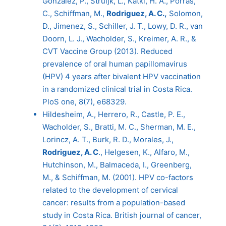
Gonzalez, P., Struijk, L., Katki, H. A., Porras,
C., Schiffman, M.,
Rodriguez, A. C.,
Solomon,
D., Jimenez, S., Schiller, J. T., Lowy, D. R., van
Doorn, L. J., Wacholder, S., Kreimer, A. R., &
CVT Vaccine Group (2013). Reduced
prevalence of oral human papillomavirus
(HPV) 4 years after bivalent HPV vaccination
in a randomized clinical trial in Costa Rica.
PloS one, 8(7), e68329.
Hildesheim, A., Herrero, R., Castle, P. E.,
Wacholder, S., Bratti, M. C., Sherman, M. E.,
Lorincz, A. T., Burk, R. D., Morales, J.,
Rodriguez, A. C
., Helgesen, K., Alfaro, M.,
Hutchinson, M., Balmaceda, I., Greenberg,
M., & Schiffman, M. (2001). HPV co-factors
related to the development of cervical
cancer: results from a population-based
study in Costa Rica. British journal of cancer,