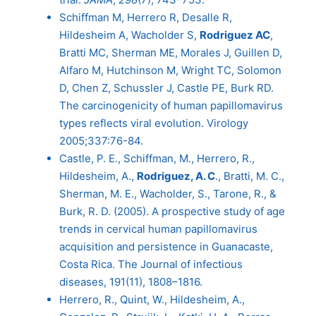
Schiffman M, Herrero R, Desalle R,
Hildesheim A, Wacholder S,
Rodriguez AC
,
Bratti MC, Sherman ME, Morales J, Guillen D,
Alfaro M, Hutchinson M, Wright TC, Solomon
D, Chen Z, Schussler J, Castle PE, Burk RD.
The carcinogenicity of human papillomavirus
types reflects viral evolution. Virology
2005;337:76-84.
Castle, P. E., Schiffman, M., Herrero, R.,
Hildesheim, A.,
Rodriguez, A. C
., Bratti, M. C.,
Sherman, M. E., Wacholder, S., Tarone, R., &
Burk, R. D. (2005). A prospective study of age
trends in cervical human papillomavirus
acquisition and persistence in Guanacaste,
Costa Rica. The Journal of infectious
diseases, 191(11), 1808–1816.
Herrero, R., Quint, W., Hildesheim, A.,