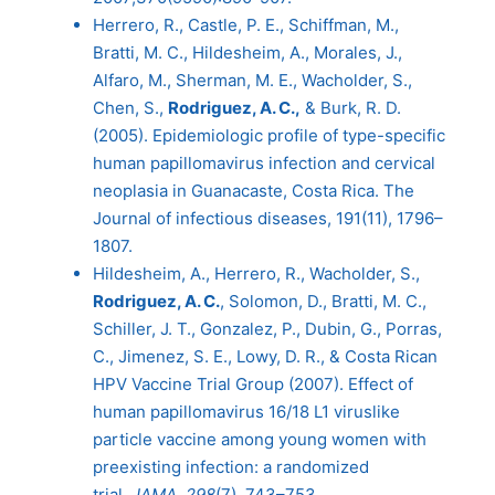
Herrero, R., Castle, P. E., Schiffman, M.,
Bratti, M. C., Hildesheim, A., Morales, J.,
Alfaro, M., Sherman, M. E., Wacholder, S.,
Chen, S.,
Rodriguez, A. C.,
& Burk, R. D.
(2005). Epidemiologic profile of type-specific
human papillomavirus infection and cervical
neoplasia in Guanacaste, Costa Rica. The
Journal of infectious diseases, 191(11), 1796–
1807.
Hildesheim, A., Herrero, R., Wacholder, S.,
Rodriguez, A. C.
, Solomon, D., Bratti, M. C.,
Schiller, J. T., Gonzalez, P., Dubin, G., Porras,
C., Jimenez, S. E., Lowy, D. R., & Costa Rican
HPV Vaccine Trial Group (2007). Effect of
human papillomavirus 16/18 L1 viruslike
particle vaccine among young women with
preexisting infection: a randomized
trial.
JAMA
,
298
(7), 743–753.